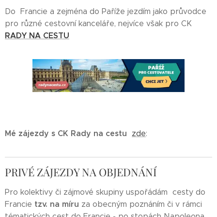
Do Francie a zejména do Paříže jezdím jako průvodce
pro různé cestovní kanceláře, nejvíce však pro CK
RADY NA CESTU
Mé zájezdy s CK Rady na cestu
zde
:
PRIVÉ ZÁJEZDY NA OBJEDNÁNÍ
Pro kolektivy či zájmové skupiny uspořádám cesty do
tzv. na míru
Francie
za obecným poznáním či v rámci
tématických cest do Francie - po stopách Napoleona