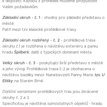
k dispozici. Každou z prohlídek můžeme přizpůsobit
Vašim požadavkům.
Základní okruh
- č. 1
- vhodný pro základní představu o
městě.
Patří mezi tzv. klasické prohlídkové trasy.
Základní okruh rozšířený
- č. 2
- prohlídková trasa
okruhu č.1 je rozšířena o návštěvu exteriéru a parku
Špilberk
hradu
, další z typických dominant města.
Velký okruh
- č. 3
- poskytující širší představu o městě
a jeho vývoji. Prohlídková trasa č-2 je obohacena o
tzv. U
návštěvu baziliky minor Nanebevzetí Panny Marie
Elišky
na Starém Brně
Dalšímí variantami
prohlídkových tras jsou zkrácené
okruhy č. 2 a 3.
Specificitou je návštěva
samostatných objektů
- hradu