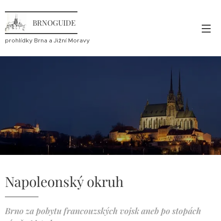
BRNOGUIDE
prohlídky Brna a Jižní Moravy
Napoleonský okruh
Brno za pobytu francouzských vojsk aneb po stopách