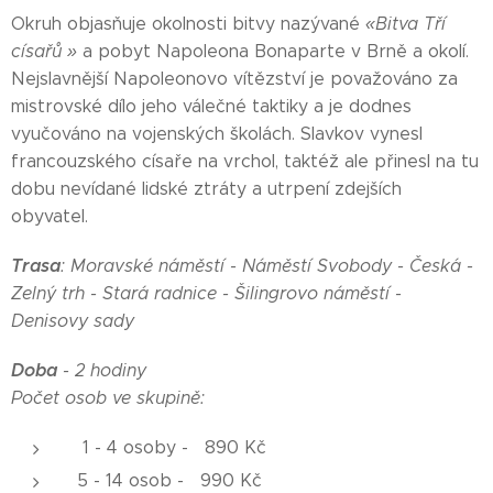
Okruh objasňuje okolnosti bitvy nazývané
«Bitva Tří
císařů »
a pobyt Napoleona Bonaparte v Brně a okolí.
Nejslavnější Napoleonovo vítězství je považováno za
mistrovské dílo jeho válečné taktiky a je dodnes
vyučováno na vojenských školách. Slavkov vynesl
francouzského císaře na vrchol, taktéž ale přinesl na tu
dobu nevídané lidské ztráty a utrpení zdejších
obyvatel.
Trasa
: Moravské náměstí - Náměstí Svobody - Česká -
Zelný trh - Stará radnice - Šilingrovo náměstí -
Denisovy sady
Doba
- 2 hodiny
Počet osob ve skupině:
1 - 4 osoby - 890 Kč
5 - 14 osob - 990 Kč