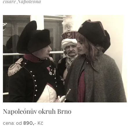
císaře Napoleona
Napoleónův okruh Brno
8
90,
cena: od
- Kč