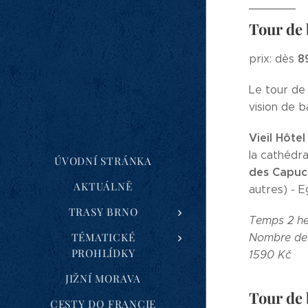
Tour de 
8
prix: dès
Le tour de 
vision de b
Vieil Hôtel
la cathédra
ÚVODNÍ STRÁNKA
des Capuc
AKTUÁLNĚ
autres) - E
TRASY BRNO
Temps 2 he
TÉMATICKÉ
Nombre de
PROHLÍDKY
1590 Kč
JIŽNÍ MORAVA
Tour de 
CESTY DO FRANCIE