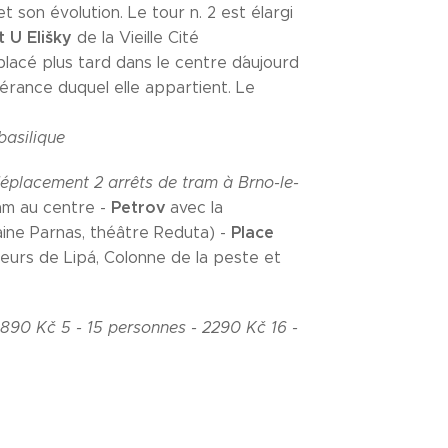
 son évolution. Le tour n. 2 est élargi
 U Elišky
de la Vieille Cité
placé plus tard dans le centre d´aujourd
 gérance duquel elle appartient. Le
 basilique
éplacement 2 arrêts de tram à Brno-le-
Petrov
am au centre -
avec la
Place
ine Parnas, théâtre Reduta) -
eurs de Lipá, Colonne de la peste et
 1890 Kč
5 - 15 personnes - 2290 Kč
16 -