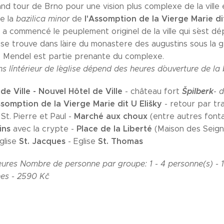
nd tour de Brno pour une vision plus complexe de la ville et
l'Assomption de la Vierge Marie dit
de la
bazilica minor
de
a commencé le peuplement originel de la ville qui s´est dé
ise se trouve dans l´aire du monastere des augustins sous la
. Mendel est partie prenante du complexe.
ns l´intérieur de l´eglise dépend des heures d´ouverture de la
 de Ville - Nouvel Hôtel de Ville
Špilberk
- château fort
-
d
ssomption de la Vierge Marie dit U Elišky
- retour par tr
Marché
aux choux
St. Pierre et Paul -
(entre autres fonta
ins
Place de la Liberté
avec la crypte -
(Maison des Seign
St. Jacques
St. Thomas
glise
- Eglise
eures
Nombre de personne par groupe
:
1 - 4 personne(s) -
es - 2590 Kč