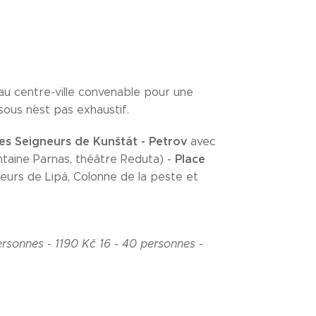
xau centre-ville convenable pour une
sous n´est pas exhaustif.
es Seigneurs de Kunštát - Petrov
avec
Place
taine Parnas, théâtre Reduta) -
eurs de Lipá, Colonne de la peste et
ersonnes - 1190 Kč
16 - 40 personnes -