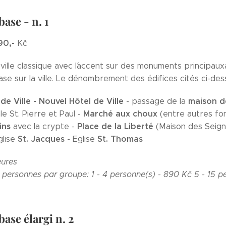
base - n. 1
90,-
Kč
ville classique avec l´accent sur des monuments principau
ase sur la ville. Le dénombrement des édifices cités ci-des
 de Ville - Nouvel Hôtel de Ville
maison d
- passage de la
Marché aux choux
le St. Pierre et Paul -
(entre autres fon
ins
Place de la Liberté
avec la crypte -
(Maison des Seign
St. Jacques
St. Thomas
glise
- Eglise
ures
 personnes par groupe:
1 - 4 personne(s) - 890 Kč
5 - 15 p
base élargi n. 2