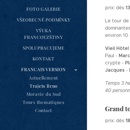
1
prix: dès
FOTO GALERIE
VŠEOBECNÉ PODMÍNKY
Le tour de 
dominantes
VÝUKA
environ 10 
FRANCOUZŠTINY
SPOLUPRACUJEME
Vieil Hôtel
Mar
Paul -
KONTAKT
Pl
crypte -
FRANCAIS VERSION
Jacques
- 
Actuellement
Temps
3 h
Trajets Brno
40 personn
Moravie du Sud
Tours thematiques
Grand to
Contact
1
prix: dès