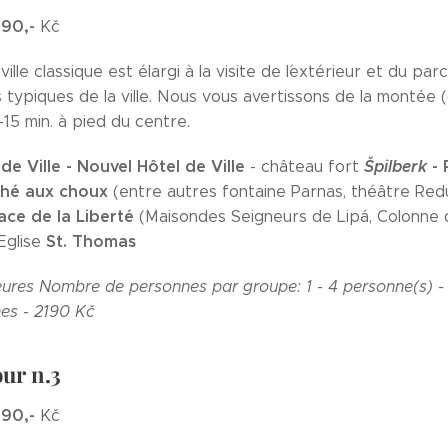
390,-
Kč
ville classique est élargi à la visite de l´extérieur et du p
 typiques de la ville. Nous vous avertissons de la montée 
-15 min. à pied du centre.
 de Ville - Nouvel Hôtel de Ville
Špilberk
- 
- château fort
ché
aux choux
(entre autres fontaine Parnas, théâtre Red
ace de la Liberté
(Maisondes Seigneurs de Lipá, Colonne d
St. Thomas
Eglise
eures
Nombre de personnes par groupe:
1 - 4 personne(s) 
es - 2190 Kč
ur n.3
890,-
Kč