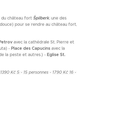
Špilberk
arc du château fort
, une des
(douce) pour se rendre au château fort,
Petrov
avec la cathédrale St. Pierre et
Place
des Capucins
uta) -
avec la
Eglise St.
e la peste et autres.) -
- 1390 Kč
5 - 15 personnes - 1790 Kč
16 -