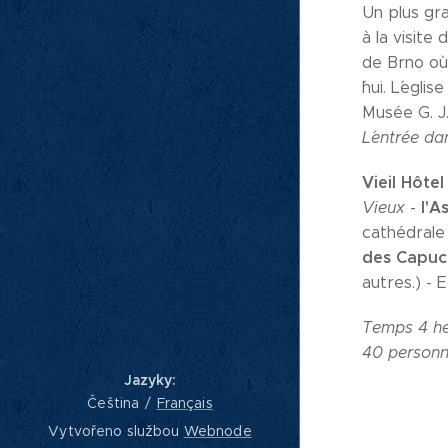
Un plus gra
à la visite 
de Brno où 
´hui. L´egl
Musée G. J
L´entrée da
Vieil Hôtel
l'A
Vieux
-
cathédrale 
des Capuc
autres.) - E
Temps
4 h
40 personn
Jazyky
Čeština
Français
Vytvořeno službou
Webnode